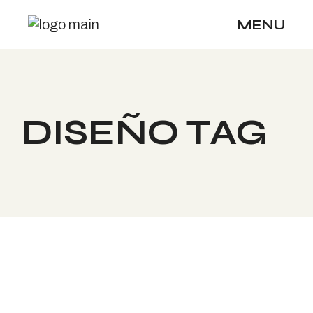
Skip
to
MENU
the
content
DISEÑO TAG