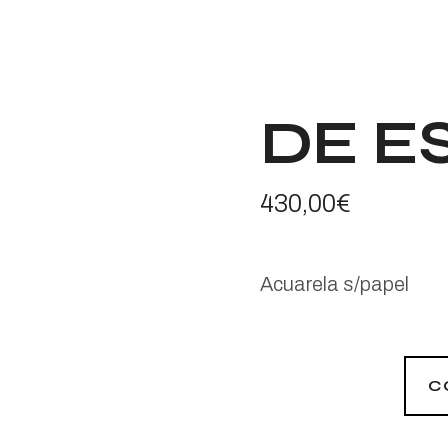
DE E
430,00
€
Acuarela s/papel
C