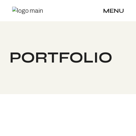
Skip
to
MENU
the
content
PORTFOLIO