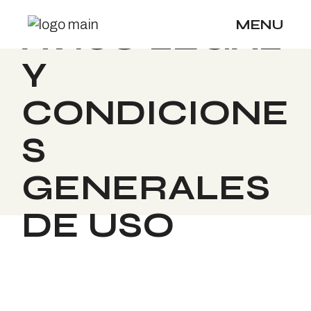
Skip
to
MENU
AVISO LEGAL
the
content
Y
CONDICIONE
S
GENERALES
DE USO